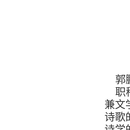
郭
职
兼文
诗歌
诗学