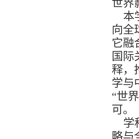
世界
本
向全
它融
国际
释，
学与
“世
可。
学
略与