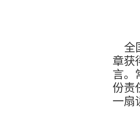
全
章获
言。
份责
一扇